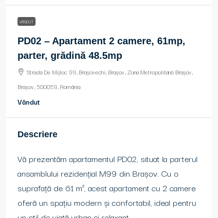
VÂNDUT
PD02 – Apartament 2 camere, 61mp,
parter, grădină 48.5mp
Strada De Mijloc 99, Brașovechi, Brașov, Zona Metropolitană Brașov,
Brașov, 500059, România
Vândut
Descriere
Vă prezentăm apartamentul PD02, situat la parterul
ansamblului rezidențial M99 din Brașov. Cu o
suprafață de 61 m², acest apartament cu 2 camere
oferă un spațiu modern și confortabil, ideal pentru
un stil de viață urban și relaxant.