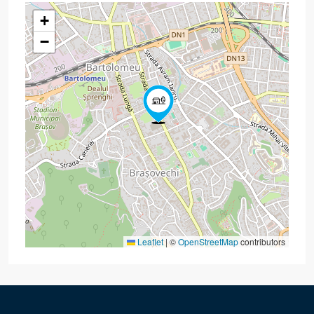
+
−
Leaflet
|
©
OpenStreetMap
contributors