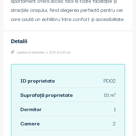
apartament oferă acces facil la toate facilitățile și
atracțiile orașului, fiind alegerea perfectă pentru cei
care caută un echilibru între confort și accesibilitate.
Detalii
Updated on September 4, 2025 at 6:20 am
ID proprietate
PD02
Suprafață proprietate
61 m²
Dormitor
1
Camere
2