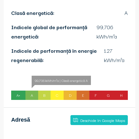
Clasă energetică:
A
Indicele global de performanță
99,706
energetică:
kWh/m²a
Indicele de performanță în energie
1.27
regenerabilă:
kWh/m²a
99,706 kWh/m²a | Clasă energetică A
A+
A
B
C
D
E
F
G
H
Adresă
Deschide în Google Maps