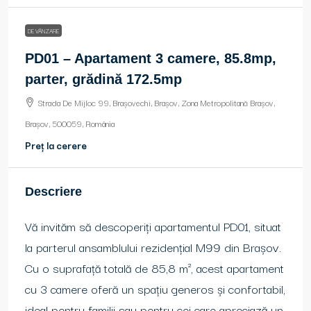
DE VÂNZARE
PD01 – Apartament 3 camere, 85.8mp,
parter, grădină 172.5mp
Strada De Mijloc 99, Brașovechi, Brașov, Zona Metropolitană Brașov,
Brașov, 500059, România
Preț la cerere
Descriere
Vă invităm să descoperiți apartamentul PD01, situat
la parterul ansamblului rezidențial M99 din Brașov.
Cu o suprafață totală de 85,8 m², acest apartament
cu 3 camere oferă un spațiu generos și confortabil,
ideal pentru familii sau pentru cei care apreciază un