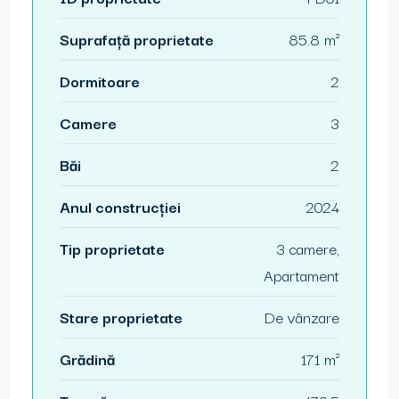
Suprafață proprietate
85.8 m²
Dormitoare
2
Camere
3
Băi
2
Anul construcției
2024
Tip proprietate
3 camere,
Apartament
Stare proprietate
De vânzare
Grădină
171 m²