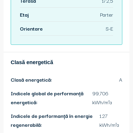
Terasă
172,5
Etaj
Parter
Orientare
S-E
Clasă energetică
Clasă energetică:
A
Indicele global de performanță
99,706
energetică:
kWh/m²a
Indicele de performanță în energie
1.27
regenerabilă:
kWh/m²a