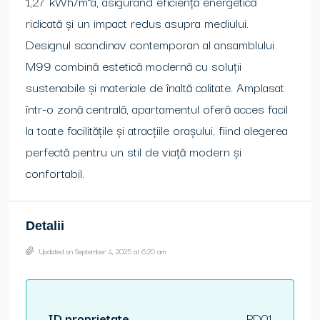
1,27 kWh/m²a, asigurând eficiență energetică
ridicată și un impact redus asupra mediului.
Designul scandinav contemporan al ansamblului
M99 combină estetică modernă cu soluții
sustenabile și materiale de înaltă calitate. Amplasat
într-o zonă centrală, apartamentul oferă acces facil
la toate facilitățile și atracțiile orașului, fiind alegerea
perfectă pentru un stil de viață modern și
confortabil.
Detalii
Updated on September 4, 2025 at 6:20 am
ID proprietate
PD01