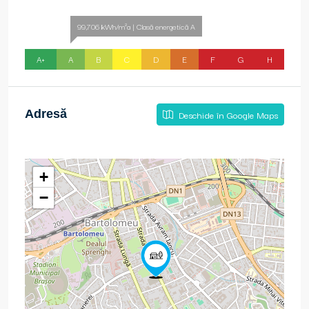
99,706 kWh/m²a | Clasă energetică A
A+
A
B
C
D
E
F
G
H
Adresă
Deschide în Google Maps
+
−