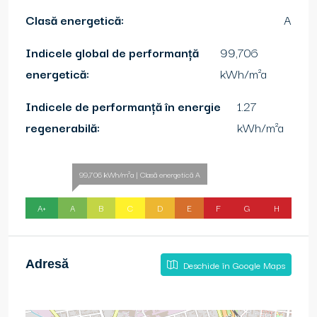
Clasă energetică:
A
Indicele global de performanță
99,706
energetică:
kWh/m²a
Indicele de performanță în energie
1.27
regenerabilă:
kWh/m²a
99,706 kWh/m²a | Clasă energetică A
A+
A
B
C
D
E
F
G
H
Adresă
Deschide în Google Maps