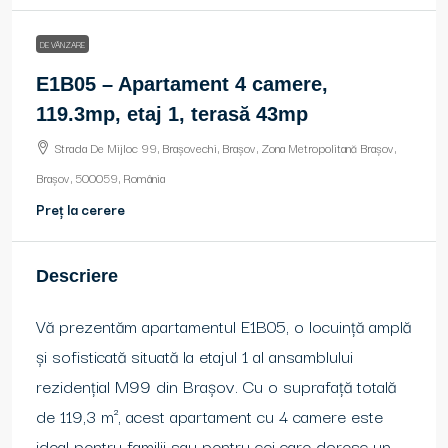
DE VÂNZARE
E1B05 – Apartament 4 camere,
119.3mp, etaj 1, terasă 43mp
Strada De Mijloc 99, Brașovechi, Brașov, Zona Metropolitană Brașov,
Brașov, 500059, România
Preț la cerere
Descriere
Vă prezentăm apartamentul E1B05, o locuință amplă
și sofisticată situată la etajul 1 al ansamblului
rezidențial M99 din Brașov. Cu o suprafață totală
de 119,3 m², acest apartament cu 4 camere este
ideal pentru familii sau pentru cei care doresc un