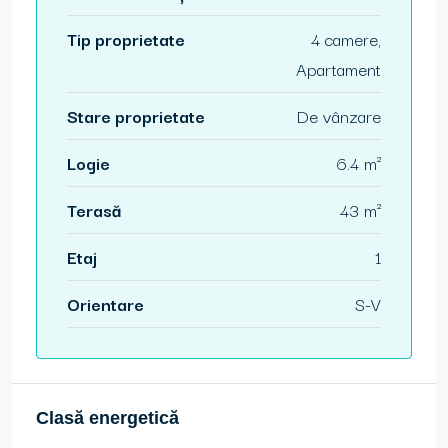
Tip proprietate
4 camere,
Apartament
Stare proprietate
De vânzare
Logie
6.4 m²
Terasă
43 m²
Etaj
1
Orientare
S-V
Clasă energetică