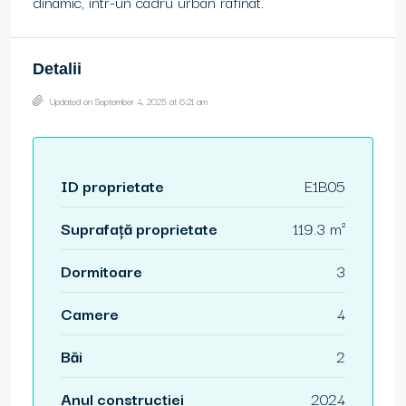
dinamic, într-un cadru urban rafinat.
Detalii
Updated on September 4, 2025 at 6:21 am
ID proprietate
E1B05
Suprafață proprietate
119.3 m²
Dormitoare
3
Camere
4
Băi
2
Anul construcției
2024