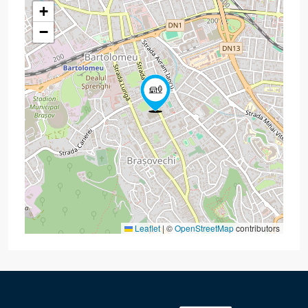
+
−
Leaflet
|
©
OpenStreetMap
contributors